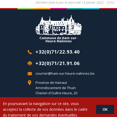
Dernière mise à jour le
mercredi 12 janvier 2022 - 12:52
Commune de Ham-sur-
Heure-Nalinnes
+32(0)71/22.93.40
+32(0)71/21.91.06
courrier@ham-sur-heure-nalinnes.be
Province de Hainaut
Arrondissement de Thuin
Chemin d'Oultre-Heure, 20
B-6120 Ham-sur-Heure
En poursuivant la navigation sur ce site, vous
acceptez la collecte de vos données dans le cadre
OK
Copyright © 2017 Commune d'Ham-sur-Heure-Nalinnes - Developed by
du traitement de vos demandes éventuelles.
LemonCom