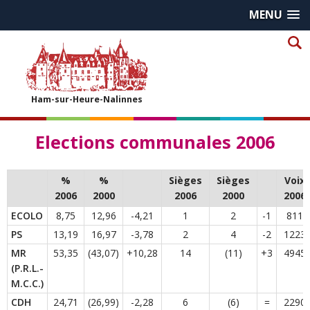
MENU
Ham-sur-Heure-Nalinnes
Elections communales 2006
%
%
Sièges
Sièges
Voix
2006
2000
2006
2000
2006
ECOLO
8,75
12,96
-4,21
1
2
-1
811
PS
13,19
16,97
-3,78
2
4
-2
1223
MR
53,35
(43,07)
+10,28
14
(11)
+3
4945
(P.R.L.-
M.C.C.)
CDH
24,71
(26,99)
-2,28
6
(6)
=
2290