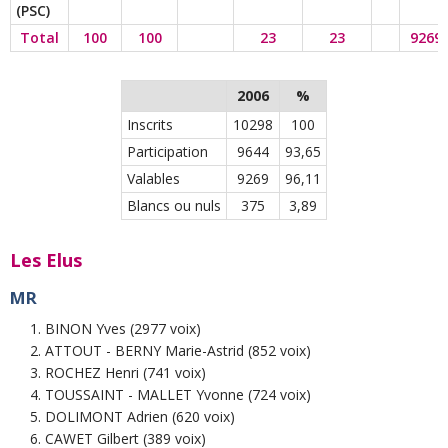
(PSC)
Total
100
100
23
23
9269
2006
%
Inscrits
10298
100
Participation
9644
93,65
Valables
9269
96,11
Blancs ou nuls
375
3,89
Les Elus
MR
BINON Yves (2977 voix)
ATTOUT - BERNY Marie-Astrid (852 voix)
ROCHEZ Henri (741 voix)
TOUSSAINT - MALLET Yvonne (724 voix)
DOLIMONT Adrien (620 voix)
CAWET Gilbert (389 voix)