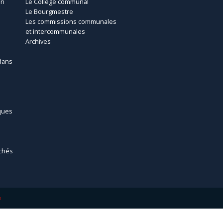
un
Le Collège communal
Le Bourgmestre
Les commissions communales
et intercommunales
Archives
dans
ques
chés
m