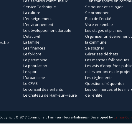
Les services communaux
... en transports en comm
Service Technique
Se nourrir et se loger
La culture
Se promener
L'enseignement
Plan de l'entité
L'environnement
Vivre ensemble
Le développement durable
Les stages et plaines
L'état civil
Organiser un évènement 
La famille
la commune
es.be
Les finances
Se soigner
Le folklore
Gérer ses déchets
Le patrimoine
Les marches folkloriques
La population
Les avis d'enquêtes publi
Le sport
et les annonces de projet
L'urbanisme
Les règlements
Le CPAS
Questions fréquentes
Le conseil des enfants
Les commerces et les mar
Le Château de Ham-sur-Heure
de l’entité
Copyright © 2017 Commune d'Ham-sur-Heure-Nalinnes - Developed by
LemonCo