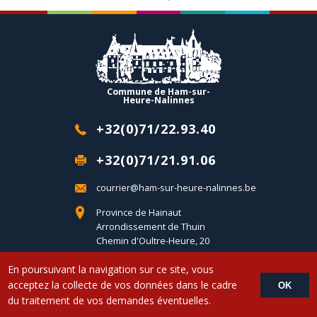
Commune de Ham-sur-
Heure-Nalinnes
+32(0)71/22.93.40
+32(0)71/21.91.06
courrier@ham-sur-heure-nalinnes.be
Province de Hainaut
Arrondissement de Thuin
Chemin d'Oultre-Heure, 20
B-6120 Ham-sur-Heure
En poursuivant la navigation sur ce site, vous
acceptez la collecte de vos données dans le cadre
OK
Copyright © 2017 Commune d'Ham-sur-Heure-Nalinnes - Developed by
du traitement de vos demandes éventuelles.
LemonCom