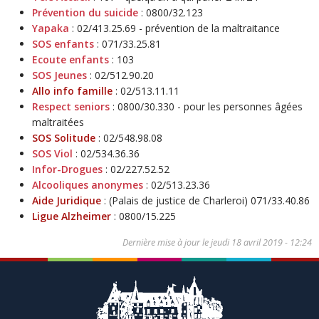
Prévention du suicide
: 0800/32.123
Yapaka
: 02/413.25.69 - prévention de la maltraitance
SOS enfants
: 071/33.25.81
Ecoute enfants
: 103
SOS Jeunes
: 02/512.90.20
Allo info famille
: 02/513.11.11
Respect seniors
: 0800/30.330 - pour les personnes âgées
maltraitées
SOS Solitude
: 02/548.98.08
SOS Viol
: 02/534.36.36
Infor-Drogues
: 02/227.52.52
Alcooliques anonymes
: 02/513.23.36
Aide Juridique
: (Palais de justice de Charleroi) 071/33.40.86
Ligue Alzheimer
: 0800/15.225
Dernière mise à jour le
jeudi 18 avril 2019 - 12:24