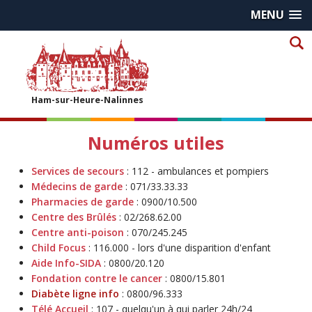
MENU
Ham-sur-Heure-Nalinnes
Numéros utiles
Services de secours
: 112 - ambulances et pompiers
Médecins de garde
: 071/33.33.33
Pharmacies de garde
: 0900/10.500
Centre des Brûlés
: 02/268.62.00
Centre anti-poison
: 070/245.245
Child Focus
: 116.000 - lors d'une disparition d'enfant
Aide Info-SIDA
: 0800/20.120
Fondation contre le cancer
: 0800/15.801
Diabète ligne info
: 0800/96.333
Télé Accueil
: 107 - quelqu'un à qui parler 24h/24