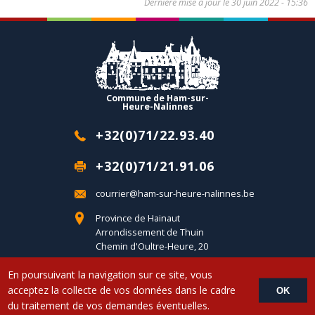
Dernière mise à jour le
30 juin 2022 - 15:36
Commune de Ham-sur-
Heure-Nalinnes
+32(0)71/22.93.40
+32(0)71/21.91.06
courrier@ham-sur-heure-nalinnes.be
Province de Hainaut
Arrondissement de Thuin
Chemin d'Oultre-Heure, 20
B-6120 Ham-sur-Heure
En poursuivant la navigation sur ce site, vous
acceptez la collecte de vos données dans le cadre
OK
Copyright © 2017 Commune d'Ham-sur-Heure-Nalinnes - Developed by
du traitement de vos demandes éventuelles.
LemonCom