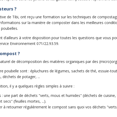
steurs ?
iative de Tibi, ont reçu une formation sur les techniques de composta
formations sur la manière de composter dans les meilleures conditi
 poubelles.
d’ailleurs à votre disposition pour toutes les questions que vous pou
rvice Environnement 071/22.93.59.
compost ?
aturel de décomposition des matières organiques par des (micro)or
 poubelle sont : épluchures de légumes, sachets de thé, essuie-tout,
s, déchets de potager, ...
on, il y a quelques règles simples à suivre :
 une part de déchets "verts, mous et humides" (déchets de cuisine, t
 secs" (feuilles mortes, ...).
ller à retourner régulièrement le compost sans quoi vos déchets "ver