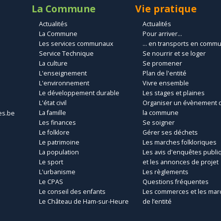
La Commune
Vie pratique
Actualités
Actualités
La Commune
Pour arriver...
Les services communaux
... en transports en comm
Service Technique
Se nourrir et se loger
La culture
Se promener
L'enseignement
Plan de l'entité
L'environnement
Vivre ensemble
Le développement durable
Les stages et plaines
L'état civil
Organiser un évènement 
La famille
la commune
es.be
Les finances
Se soigner
Le folklore
Gérer ses déchets
Le patrimoine
Les marches folkloriques
La population
Les avis d'enquêtes publi
Le sport
et les annonces de projet
L'urbanisme
Les règlements
Le CPAS
Questions fréquentes
Le conseil des enfants
Les commerces et les mar
Le Château de Ham-sur-Heure
de l’entité