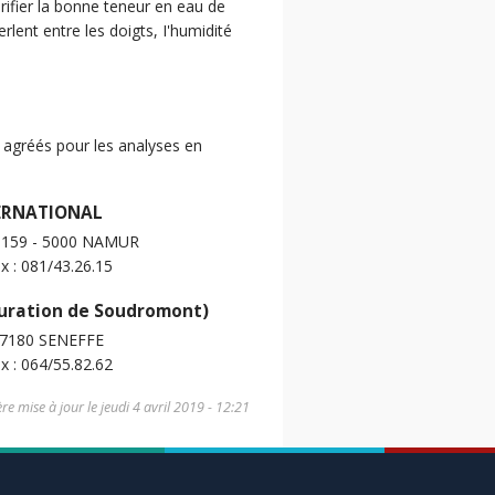
rifier la bonne teneur en eau de
lent entre les doigts, I'humidité
s agréés pour les analyses en
TERNATIONAL
, 159 - 5000 NAMUR
ax : 081/43.26.15
puration de Soudromont)
 7180 SENEFFE
ax : 064/55.82.62
re mise à jour le
jeudi 4 avril 2019 - 12:21