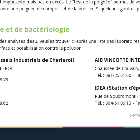
t importante mais pas en excès. Le "test de la poignée" permet de vé
rendre une poignée de compost et de la presser. Si quelques gouttes per
e et de bactériologie
des analyses d’eau, veuillez trouver ci-après une liste des laboratoire
face et potabilisation contre la pollution.
Essais Industriels de Charleroi)
AIB VINCOTTE IN
RLEROI
Chaussée de Louvain
Tél. : 081/25.51.00 - F
88.73
IDEA (Station d’é
Rue de Soudromont -
18.62
Tél. : 064/51.09.13 - F
Derniè