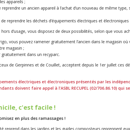
es appareils ;
de reprendre un ancien appareil à l’achat d’un nouveau de même type, 
s de reprendre les déchets d’équipements électriques et électroniques p
o hors d’usage, vous disposez de deux possibilités, selon que vous ac
rigo, vous pouvez ramener gratuitement l’ancien dans le magasin où 
tre magasin ;
r gratuitement dans un recyparc.
 ceux de Gerpinnes et de Couillet, acceptent depuis le 1er juillet ces
pements électriques et électroniques présentés par les indépen
endants doivent faire appel à l’ASBL RECUPEL (02/706.86.10) qui s
ile, c'est facile !
nomisez en plus des ramassages !
vité reprend dans les jardins et les guides composteurs reprennent eux