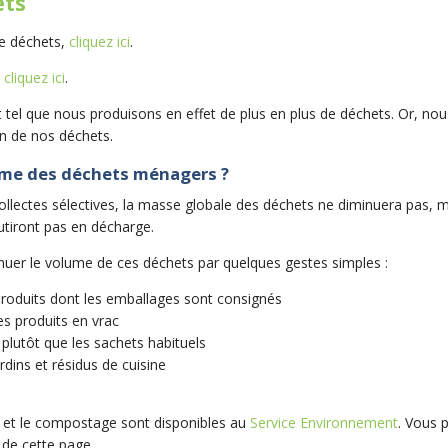
ets
de déchets,
cliquez ici
.
,
cliquez ici
.
el que nous produisons en effet de plus en plus de déchets. Or, nous
on de nos déchets.
me des déchets ménagers ?
e collectes sélectives, la masse globale des déchets ne diminuera pas, m
utiront pas en décharge.
minuer le volume de ces déchets par quelques gestes simples :
produits dont les emballages sont consignés
es produits en vrac
s plutôt que les sachets habituels
dins et résidus de cuisine
s et le compostage sont disponibles au
Service Environnement
. Vous 
 de cette page.