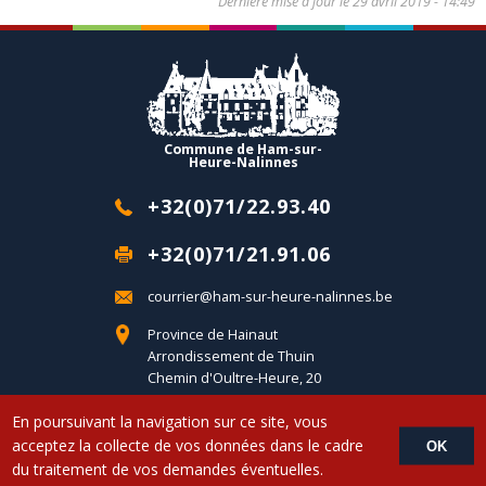
Dernière mise à jour le
29 avril 2019 - 14:49
Commune de Ham-sur-
Heure-Nalinnes
+32(0)71/22.93.40
+32(0)71/21.91.06
courrier@ham-sur-heure-nalinnes.be
Province de Hainaut
Arrondissement de Thuin
Chemin d'Oultre-Heure, 20
B-6120 Ham-sur-Heure
En poursuivant la navigation sur ce site, vous
acceptez la collecte de vos données dans le cadre
OK
Copyright © 2017 Commune d'Ham-sur-Heure-Nalinnes - Developed by
du traitement de vos demandes éventuelles.
LemonCom