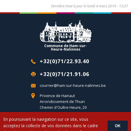
Dernière mise à jour le
lundi 4 mars 2019 - 13:27
Commune de Ham-sur-
Heure-Nalinnes
+32(0)71/22.93.40
+32(0)71/21.91.06
courrier@ham-sur-heure-nalinnes.be
Province de Hainaut
Arrondissement de Thuin
Chemin d'Oultre-Heure, 20
B-6120 Ham-sur-Heure
En poursuivant la navigation sur ce site, vous
acceptez la collecte de vos données dans le cadre
OK
Copyright © 2017 Commune d'Ham-sur-Heure-Nalinnes - Developed by