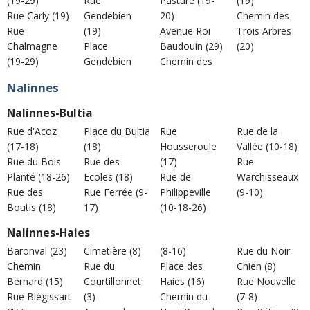
(19-29)
Rue
Pasture (19-
(19)
Rue Carly (19)
Gendebien
20)
Chemin des
Rue
(19)
Avenue Roi
Trois Arbres
Chalmagne
Place
Baudouin (29)
(20)
(19-29)
Gendebien
Chemin des
Nalinnes
Nalinnes-Bultia
Rue d'Acoz
Place du Bultia
Rue
Rue de la
(17-18)
(18)
Housseroule
Vallée (10-18)
Rue du Bois
Rue des
(17)
Rue
Planté (18-26)
Ecoles (18)
Rue de
Warchisseaux
Rue des
Rue Ferrée (9-
Philippeville
(9-10)
Boutis (18)
17)
(10-18-26)
Nalinnes-Haies
Baronval (23)
Cimetière (8)
(8-16)
Rue du Noir
Chemin
Rue du
Place des
Chien (8)
Bernard (15)
Courtillonnet
Haies (16)
Rue Nouvelle
Rue Blégissart
(3)
Chemin du
(7-8)