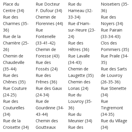
Place du
Rue Docteur
Rue du
Noisetiers (35-
Centre (34)
F. Dufour (34)
Hameau (32-
36)
Rue des
Chemin de
33-34)
Rue des
Charmes (35-
Florennes (44)
Rue d'Ham-
Noyers (34)
36)
Rue
sur-Heure (23-
Rue Pairain
Rue de la
Fontenelle
24)
(33-34-43)
Charrière (25-
(33-41-42)
Rue des
Clos des
26)
Chemin de
Hêtres (36)
Pommiers (35)
Chemin de
Foresse (43)
Rue Lavalle
Rue Praile (34-
Chaudeville
Rue des
(34-43)
35)
(35-44)
Fossés (24)
Chemin de
Rue des Sarts
Rue des
Rue des
Laugette (35)
de Louvroy
Chênes (35)
Frênes (36)
Chemin des
(26-35-36)
Rue Couture
Rue des Gaux
Lorias (24)
Rue Stienette
(24-25)
(24-34)
Rue du
(34)
Rue des
Rue de
Louvroy (35-
Rue
Couturelles
Gourdinne (34-
36)
Tingremont
(34)
43-44)
Rue du
(34-35)
Rue de la
Chemin des
Meunier (34)
Rue du Village
Croisette (34)
Goutteaux
Rue des
(34)