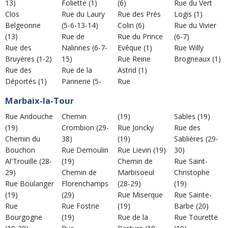
13)
Foliette (1)
(6)
Rue du Vert
Clos
Rue du Laury
Rue des Prés
Logis (1)
Belgeonne
(5-6-13-14)
Colin (6)
Rue du Vivier
(13)
Rue de
Rue du Prince
(6-7)
Rue des
Nalinnes (6-7-
Evêque (1)
Rue Willy
Bruyères (1-2)
15)
Rue Reine
Brogneaux (1)
Rue des
Rue de la
Astrid (1)
Déportés (1)
Pannerie (5-
Rue
Marbaix-la-Tour
Rue Andouche
Chemin
(19)
Sables (19)
(19)
Crombion (29-
Rue Joncky
Rue des
Chemin du
38)
(19)
Sablières (29-
Bouchon
Rue Demoulin
Rue Lievin (19)
30)
Al'Trouille (28-
(19)
Chemin de
Rue Saint-
29)
Chemin de
Marbisoeul
Christophe
Rue Boulanger
Florenchamps
(28-29)
(19)
(19)
(29)
Rue Miserque
Rue Sainte-
Rue
Rue Fostrie
(19)
Barbe (20)
Bourgogne
(19)
Rue de la
Rue Tourette