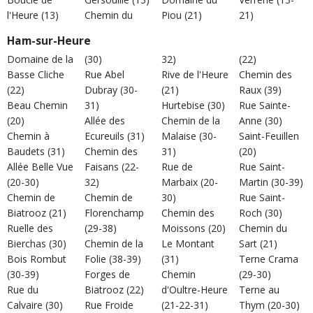
l'Heure (13)
Chemin du
Piou (21)
21)
Ham-sur-Heure
Domaine de la
(30)
32)
(22)
Basse Cliche
Rue Abel
Rive de l'Heure
Chemin des
(22)
Dubray (30-
(21)
Raux (39)
Beau Chemin
31)
Hurtebise (30)
Rue Sainte-
(20)
Allée des
Chemin de la
Anne (30)
Chemin à
Ecureuils (31)
Malaise (30-
Saint-Feuillen
Baudets (31)
Chemin des
31)
(20)
Allée Belle Vue
Faisans (22-
Rue de
Rue Saint-
(20-30)
32)
Marbaix (20-
Martin (30-39)
Chemin de
Chemin de
30)
Rue Saint-
Biatrooz (21)
Florenchamp
Chemin des
Roch (30)
Ruelle des
(29-38)
Moissons (20)
Chemin du
Bierchas (30)
Chemin de la
Le Montant
Sart (21)
Bois Rombut
Folie (38-39)
(31)
Terne Crama
(30-39)
Forges de
Chemin
(29-30)
Rue du
Biatrooz (22)
d'Oultre-Heure
Terne au
Calvaire (30)
Rue Froide
(21-22-31)
Thym (20-30)