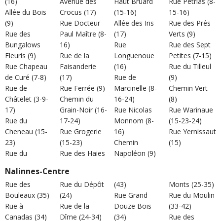
(16)
Avenue des
Haut Bruard
Rue Pétrias (8-
Allée du Bois
Crocus (17)
(15-16)
15-16)
(9)
Rue Docteur
Allée des Iris
Rue des Prés
Rue des
Paul Maître (8-
(17)
Verts (9)
Bungalows
16)
Rue
Rue des Sept
Fleuris (9)
Rue de la
Longuenoue
Petites (7-15)
Rue Chapeau
Faisanderie
(16)
Rue du Tilleul
de Curé (7-8)
(17)
Rue de
(9)
Rue de
Rue Ferrée (9)
Marcinelle (8-
Chemin Vert
Châtelet (3-9-
Chemin du
16-24)
(8)
17)
Grain-Noir (16-
Rue Nicolas
Rue Warinaue
Rue du
17-24)
Monnom (8-
(15-23-24)
Cheneau (15-
Rue Grogerie
16)
Rue Yernissaut
23)
(15-23)
Chemin
(15)
Rue du
Rue des Haies
Napoléon (9)
Nalinnes-Centre
Rue des
Rue du Dépôt
(43)
Monts (25-35)
Bouleaux (35)
(24)
Rue Grand
Rue du Moulin
Rue à
Rue de la
Douze Bois
(33-42)
Canadas (34)
Dîme (24-34)
(34)
Rue des