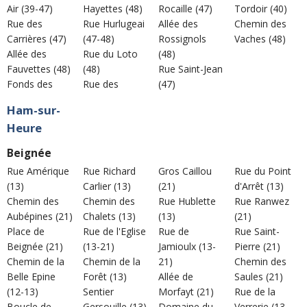
Air (39-47)
Hayettes (48)
Rocaille (47)
Tordoir (40)
Rue des
Rue Hurlugeai
Allée des
Chemin des
Carrières (47)
(47-48)
Rossignols
Vaches (48)
Allée des
Rue du Loto
(48)
Fauvettes (48)
(48)
Rue Saint-Jean
Fonds des
Rue des
(47)
Ham-sur-
Heure
Beignée
Rue Amérique
Rue Richard
Gros Caillou
Rue du Point
(13)
Carlier (13)
(21)
d'Arrêt (13)
Chemin des
Chemin des
Rue Hublette
Rue Ranwez
Aubépines (21)
Chalets (13)
(13)
(21)
Place de
Rue de l'Eglise
Rue de
Rue Saint-
Beignée (21)
(13-21)
Jamioulx (13-
Pierre (21)
Chemin de la
Chemin de la
21)
Chemin des
Belle Epine
Forêt (13)
Allée de
Saules (21)
(12-13)
Sentier
Morfayt (21)
Rue de la
Boucle de
Gersouille (13)
Domaine du
Verrerie (13-