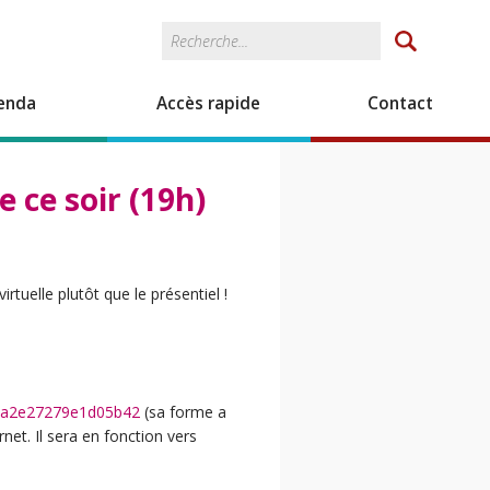
Rechercher
Formulaire de
recherche
enda
Accès rapide
Contact
e ce soir (19h)
tuelle plutôt que le présentiel !
f9a2e27279e1d05b42
(sa forme a
net. Il sera en fonction vers