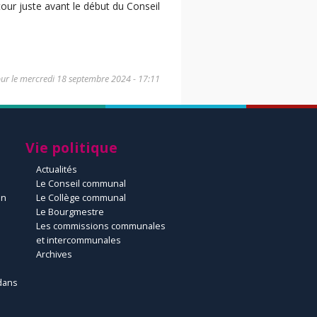
tour juste avant le début du Conseil
our le
mercredi 18 septembre 2024 - 17:11
Vie politique
Actualités
Le Conseil communal
un
Le Collège communal
Le Bourgmestre
Les commissions communales
et intercommunales
Archives
dans