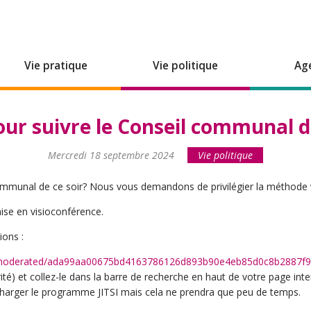
Vie pratique
Vie politique
Ag
pour suivre le Conseil communal d
Mercredi 18 septembre 2024
Vie politique
ommunal de ce soir? Nous vous demandons de privilégier la méthode vir
ise en visioconférence.
ions :
.si/moderated/ada99aa00675bd4163786126d893b90e4eb85d0c8b2887
é) et collez-le dans la barre de recherche en haut de votre page inter
charger le programme JITSI mais cela ne prendra que peu de temps.