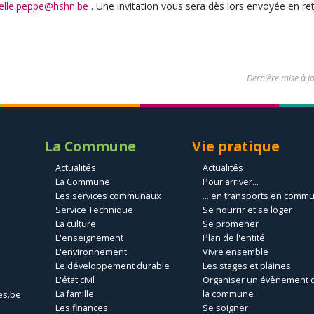
elle.peppe@hshn.be
. Une invitation vous sera dès lors envoyée en re
Dernière mise à j
La Commune
Vie pratique
Actualités
Actualités
La Commune
Pour arriver...
Les services communaux
... en transports en comm
Service Technique
Se nourrir et se loger
La culture
Se promener
L'enseignement
Plan de l'entité
L'environnement
Vivre ensemble
Le développement durable
Les stages et plaines
L'état civil
Organiser un évènement 
La famille
la commune
es.be
Les finances
Se soigner